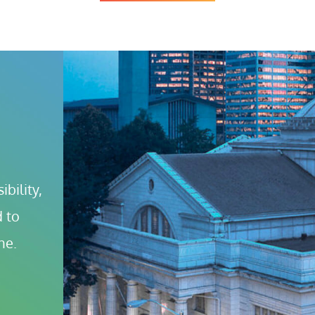
bility, 
 to 
ne.