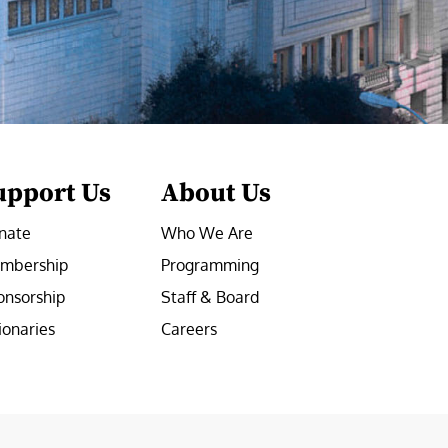
upport Us
About Us
nate
Who We Are
mbership
Programming
onsorship
Staff & Board
ionaries
Careers