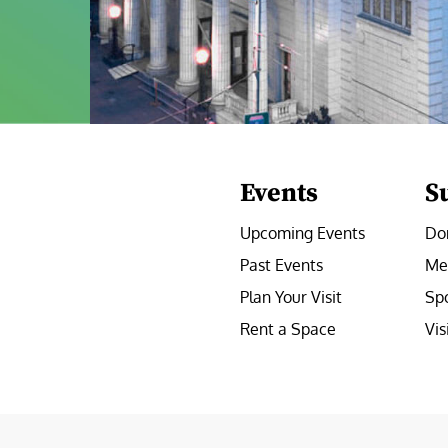
Events
S
Upcoming Events
Do
Past Events
Me
Plan Your Visit
Sp
Rent a Space
Vis
e