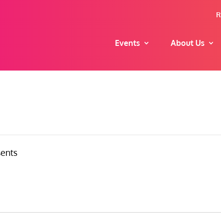
R
Events
About Us
sents